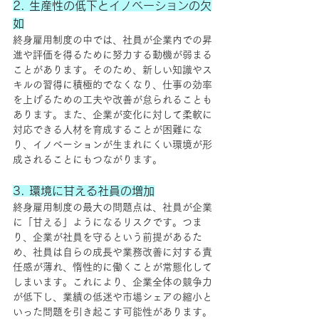
2. 生産性の低下とイノベーションの欠
如
終身雇用制度の中では、社員が企業内での昇
進や評価を得るために努力する動機が弱まる
ことがあります。そのため、新しい知識やス
キルの習得に積極的でなくなり、仕事の効率
を上げるための工夫や改善が怠られることも
あります。また、企業が変化に対して柔軟に
対応できる人材を育成することが困難にな
り、イノベーションが生まれにくい環境が形
成されることにもつながります。
3. 環境に甘える社員の増加
終身雇用制度の最大の問題点は、社員が企業
に「甘える」ようになるリスクです。つま
り、企業が社員を守るという前提があるた
め、社員は自らの成長や業務改善に対する責
任感が薄れ、惰性的に働くことが常態化して
しまいます。これにより、企業全体の競争力
が低下し、業績の低迷や市場シェアの縮小と
いった問題を引き起こす可能性があります。