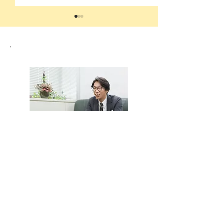
採用直結型インターンシ
人材流出を止め
ップが25卒から解禁！イ
社員のモチベー
ンターンシップ採用に乗
上げるには？
り遅れないためやるべき
中小企業診断士
​田村雅紀
こと
地方移住をきっかけに、ブラン
ドCEOから中小企業診断士にキ
ャリアチェンジ。
​広島の中小企業の経営者の悩み