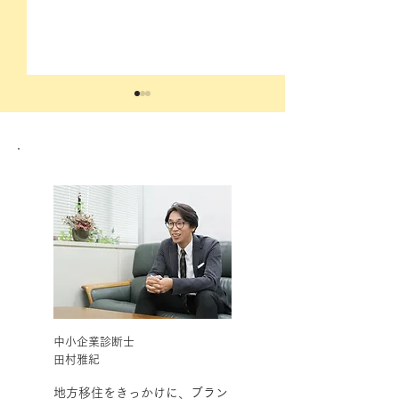
採用直結型インターンシ
人材流出を止め
ップが25卒から解禁！イ
社員のモチベー
ンターンシップ採用に乗
上げるには？
り遅れないためやるべき
中小企業診断士
​田村雅紀
こと
地方移住をきっかけに、ブラン