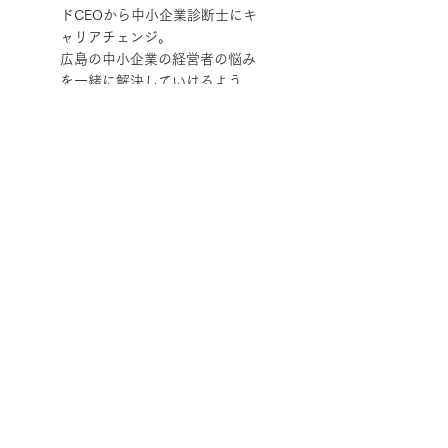
ドCEOから中小企業診断士にキ
ャリアチェンジ。
​広島の中小企業の経営者の悩み
を一緒に解決していけるよう、
伴走支援を行っています。
続きを読む
掲載記事
2025年5月
（1）
1件の記事
2025年4月
（14）
14件の記事
2024年12月
（1）
1件の記事
2024年11月
（5）
5件の記事
2024年10月
（22）
22件の記事
2024年9月
（21）
21件の記事
2024年8月
（46）
46件の記事
2024年7月
（9）
9件の記事